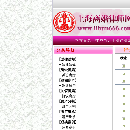
本站首页
|
律师简介
|
法律法
分 类 导 航
【子
状态
【法律法规】
┝
法律法规
【诉讼离婚】
┝
诉讼离婚
【婚姻房产】
┝
婚姻房产
【协议离婚】
┝
协议离婚
【财产分割】
┝
财产分割
【遗产继承】
┝
遗产继承
【经典案例】
┝
经典案例