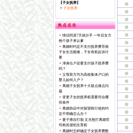
【子女抚养】
┝
子女抚养
热 点 点 击
情侣同居7天就分手 一年后女方
抱个孩子来认爹
离婚时约定不支付抚养费导致
子女生活困难，子女有权起诉讨
要
净身出户还要支付孩子抚养费
吗？
父母双方均为高校集体户口的
婴儿如何入户？
离婚子女抚养十大疑点难点问
题
变更子女的抚养权需要符合哪
些条件
离婚协议中对探望权行使的约
定不明确怎么办？
妻子擅自打胎 丈夫怒打离婚官
司称其侵犯生育权
离婚时怎样确定子女抚养费数