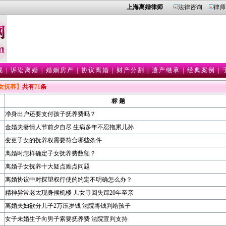
上海离婚律师
法律咨询
律师
规
|
诉讼离婚
|
婚姻房产
|
协议离婚
|
财产分割
|
遗产继承
|
经典案例
|
女抚养】
共有
71
条
标 题
净身出户还要支付孩子抚养费吗？
金婚夫妻情人节前夕自尽 生病多年不忍拖累儿孙
变更子女的抚养权需要符合哪些条件
离婚时怎样确定子女抚养费数额？
离婚子女抚养十大疑点难点问题
离婚协议中对探望权行使的约定不明确怎么办？
精神异常老太现身候机楼 儿女寻回失踪20年至亲
离婚夫妇欲分儿子2万压岁钱 法院将钱判给孩子
女子未婚生子向男子索要抚养费 法院宣判支持