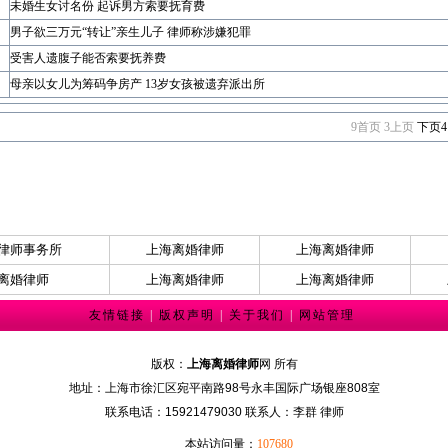
未婚生女讨名份 起诉男方索要抚育费
男子欲三万元“转让”亲生儿子 律师称涉嫌犯罪
受害人遗腹子能否索要抚养费
母亲以女儿为筹码争房产 13岁女孩被遗弃派出所
9
首页
3
上页
下页
4
律师事务所
上海离婚律师
上海离婚律师
离婚律师
上海离婚律师
上海离婚律师
友情链接
|
版权声明
|
关于我们
|
网站管理
版权：
上海离婚律师
网 所有
地址：上海市徐汇区宛平南路98号永丰国际广场银座808室
联系电话：15921479030 联系人：李群 律师
本站访问量：
107680