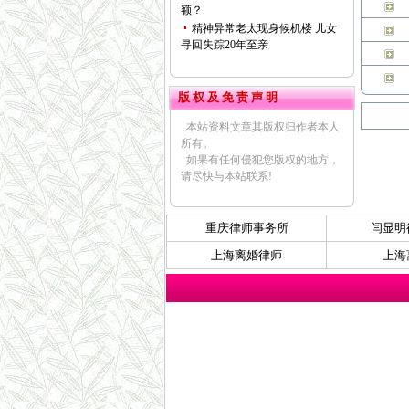
额？
精神异常老太现身候机楼 儿女
寻回失踪20年至亲
版 权 及 免 责 声 明
本站资料文章其版权归作者本人
所有。
如果有任何侵犯您版权的地方，
请尽快与本站联系!
重庆律师事务所
闫显明
上海离婚律师
上海