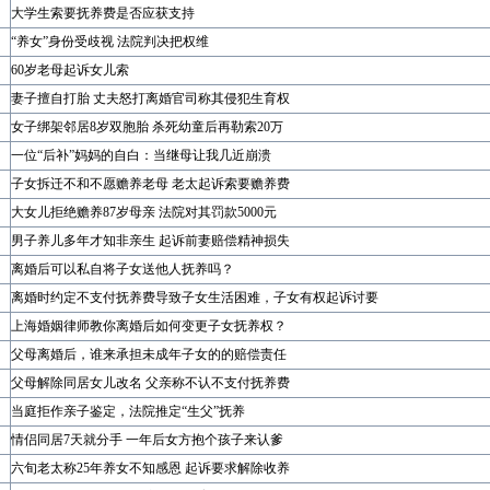
大学生索要抚养费是否应获支持
“养女”身份受歧视 法院判决把权维
60岁老母起诉女儿索
妻子擅自打胎 丈夫怒打离婚官司称其侵犯生育权
女子绑架邻居8岁双胞胎 杀死幼童后再勒索20万
一位“后补”妈妈的自白：当继母让我几近崩溃
子女拆迁不和不愿赡养老母 老太起诉索要赡养费
大女儿拒绝赡养87岁母亲 法院对其罚款5000元
男子养儿多年才知非亲生 起诉前妻赔偿精神损失
离婚后可以私自将子女送他人抚养吗？
离婚时约定不支付抚养费导致子女生活困难，子女有权起诉讨要
上海婚姻律师教你离婚后如何变更子女抚养权？
父母离婚后，谁来承担未成年子女的的赔偿责任
父母解除同居女儿改名 父亲称不认不支付抚养费
当庭拒作亲子鉴定，法院推定“生父”抚养
情侣同居7天就分手 一年后女方抱个孩子来认爹
六旬老太称25年养女不知感恩 起诉要求解除收养