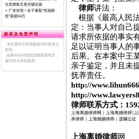
注意搜集五类关键证据
律师
讲法：
广东东莞一女子索取“性福赔
根据《最高人民法
偿”获赔64万
定：当事人对自己
版 权 及 免 责 声 明
请求所依据的事实
本站资料文章其版权归作者本人
足以证明当事人的
所有。
后果。在本案中王
如果有任何侵犯您版权的地方，
请尽快与本站联系!
亲子鉴定，并且未
抚养责任。
http://www.lihun66
http://www.lawyers
律师联系方式：
159
上海离婚律师网
｜
上海离婚律师
上
|
承律师
｜
上海婚姻律师
｜
遗嘱公证
上海离婚律师
网