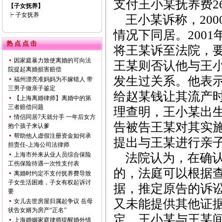
支付王小某抚养费2
【子女抚养】
┝
子女抚养
王小某诉称，200
情况下同居。200
热 点 点 击
将王某诉至法院，要
因家庭暴力致使离婚的可向法
王某则否认他与王
院提起离婚损害赔偿
发生过关系。他表
福州漂亮准妈妈为不嫁错人 带
三男子做亲子鉴定
给赵某钱让其流产
【上海离婚律师】离婚中的第
三者赔偿问题
理查明，王小某出
情侣同居7天就分手 一年后女方
告被告王某对其实
抱个孩子来认爹
帮助他人虚假注册资金如何承
提出与王某进行亲
担责任-上海公司法律师
上海市外来从业人员综合保险
法院认为，在确认
工伤保险待遇一次性支付表
的，法庭可以根据
离婚时约定不支付抚养费导致
子女生活困难，子女有权起诉讨
据，推定原告的诉
要
又未能提供其他证
女儿去世房屋归属起争议 岳母
状告女婿为房产“正名”
定，王小某与王某
上海婚姻家庭律师提醒婚外情