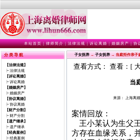
本站首页
|
律师简介
|
法律法规
|
诉讼离婚
|
婚姻房产
|
协
分 类 导 航
子女抚养
→
子女抚养
→ 当庭拒作亲子
查看方式： 查看：[
【法律法规】
┝
法律法规
【诉讼离婚】
当
┝
诉讼离婚
【婚姻房产】
┝
婚姻房产
来源： 上海离婚律师
【协议离婚】
┝
协议离婚
【财产分割】
案情回放：
┝
财产分割
【遗产继承】
王小某认为生父王
┝
遗产继承
方存在血缘关系，
【经典案例】
┝
经典案例