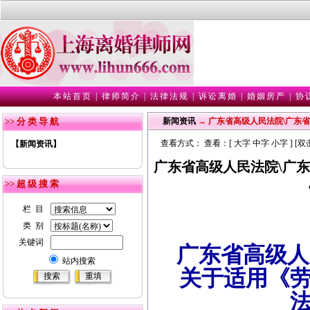
本站首页
|
律师简介
|
法律法规
|
诉讼离婚
|
婚姻房产
|
协
>> 分 类 导 航
新闻资讯
→ 广东省高级人民法院\广东
查看方式： 查看：[
大字
中字
小字
] [
【新闻资讯】
广东省高级人民法院\广
>> 超 级 搜 索
栏 目
类 别
关键词
广东省高级人
站内搜索
关于适用《