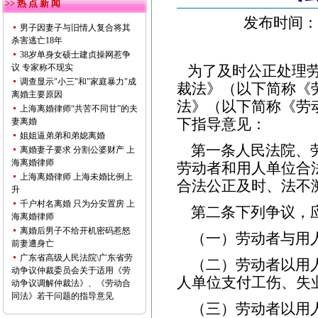
>> 热 点 新 闻
发布时间： 2
男子因妻子与旧情人复合将其
杀害逃亡18年
38岁单身女硕士建贞操网惹争
议 专家称不现实
为了及时公正处理
调查显示"小三"和"家庭暴力"成
裁法》（以下简称《
离婚主要原因
法》（以下简称《劳
上海离婚律师“共苦不同甘”的夫
下指导意见：
妻离婚
姐姐逼弟弟和弟媳离婚
第一条人民法院、
离婚妻子要求 分割公婆财产 上
海离婚律师
劳动者和用人单位合
上海离婚律师 上海未婚比例上
合法公正及时、法不
升
千户村名离婚 只为分安置房 上
第二条下列争议，
海离婚律师
离婚后男子不给开机密码惹怒
（一）劳动者与用
前妻遭身亡
广东省高级人民法院\广东省劳
（二）劳动者以用
动争议仲裁委员会关于适用《劳
人单位支付工伤、失
动争议调解仲裁法》、《劳动合
同法》若干问题的指导意见
（三）劳动者以用