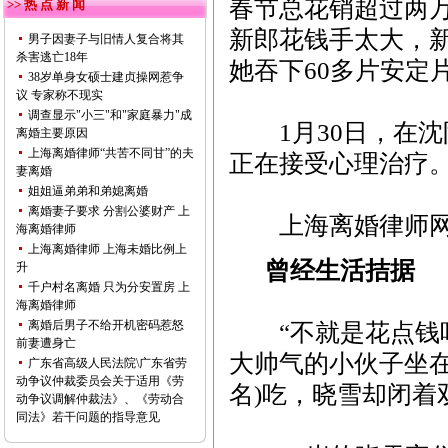
春节总花销超过两
>> 热 点 新 闻
新郎花钱手太大，
男子因妻子与旧情人复合将其
杀害逃亡18年
她吞下60多片安定
38岁单身女硕士建贞操网惹争
议 专家称不现实
调查显示"小三"和"家庭暴力"成
1月30日，在沈
离婚主要原因
上海离婚律师“共苦不同甘”的夫
正在接受心理治疗
妻离婚
姐姐逼弟弟和弟媳离婚
离婚妻子要求 分割公婆财产 上
上海离婚律师
海离婚律师
上海离婚律师 上海未婚比例上
曾经生活拮据
升
千户村名离婚 只为分安置房 上
海离婚律师
离婚后男子不给开机密码惹怒
“不就是花点钱吗
前妻遭身亡
大帅气的小伙子坐
广东省高级人民法院\广东省劳
动争议仲裁委员会关于适用《劳
名)吃，晓雪却闭着
动争议调解仲裁法》、《劳动合
同法》若干问题的指导意见