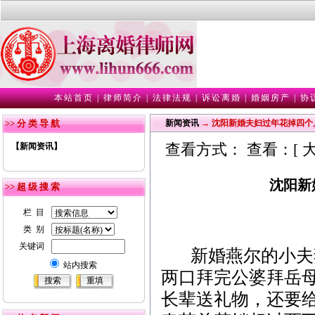
本站首页
|
律师简介
|
法律法规
|
诉讼离婚
|
婚姻房产
|
协
>> 分 类 导 航
新闻资讯
→ 沈阳新婚夫妇过年花掉四个
查看方式： 查看：[
【新闻资讯】
沈阳新
>> 超 级 搜 索
栏 目
类 别
关键词
新婚燕尔的小夫妻
站内搜索
两口拜完公婆拜岳
长辈送礼物，还要