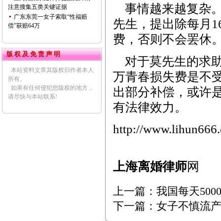
事情越来越复杂。
注意搜集五类关键证据
广东东莞一女子索取“性福赔
先生，提出除每月1
偿”获赔64万
费，否则不会罢休
版 权 及 免 责 声 明
对于莫先生的求
本站资料文章其版权归作者本人
万青春损失费是不
所有。
如果有任何侵犯您版权的地方，
出部分补偿，或许
请尽快与本站联系!
有法律效力。
http://www.lihun666
上海离婚律师
网
上一篇：
我国每天500
下一篇：
女子不慎流