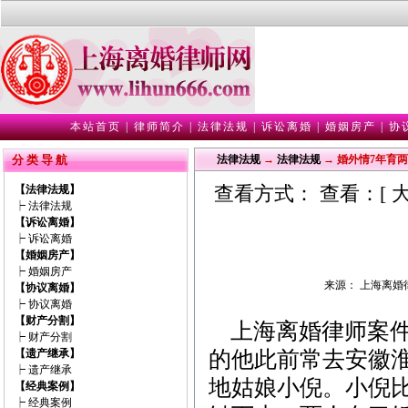
本站首页
|
律师简介
|
法律法规
|
诉讼离婚
|
婚姻房产
|
协
分 类 导 航
法律法规
→
法律法规
→ 婚外情7年育两
查看方式： 查看：[
【法律法规】
┝
法律法规
【诉讼离婚】
┝
诉讼离婚
【婚姻房产】
┝
婚姻房产
来源： 上海离婚律师 
【协议离婚】
┝
协议离婚
【财产分割】
上海离婚律师
案
┝
财产分割
【遗产继承】
的他此前常去安徽淮
┝
遗产继承
地姑娘小倪。小倪
【经典案例】
┝
经典案例