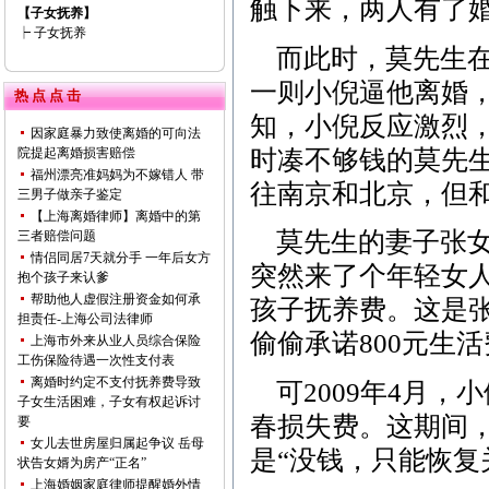
触下来，两人有了
【子女抚养】
┝
子女抚养
而此时，莫先生在
一则小倪逼他离婚
热 点 点 击
知，小倪反应激烈，
因家庭暴力致使离婚的可向法
时凑不够钱的莫先生
院提起离婚损害赔偿
福州漂亮准妈妈为不嫁错人 带
往南京和北京，但
三男子做亲子鉴定
【上海离婚律师】离婚中的第
莫先生的妻子张女士
三者赔偿问题
情侣同居7天就分手 一年后女方
突然来了个年轻女
抱个孩子来认爹
帮助他人虚假注册资金如何承
孩子抚养费。这是
担责任-上海公司法律师
偷偷承诺800元生
上海市外来从业人员综合保险
工伤保险待遇一次性支付表
离婚时约定不支付抚养费导致
可2009年4月，
子女生活困难，子女有权起诉讨
春损失费。这期间
要
女儿去世房屋归属起争议 岳母
是“没钱，只能恢复
状告女婿为房产“正名”
上海婚姻家庭律师提醒婚外情