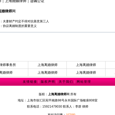
师
｜
上海婚姻律师
｜
遗嘱公证
离婚律师
网
：
夫妻财产约定不得对抗善意第三人
：
协议离婚制度的重要意义
律师事务所
上海离婚律师
上海离婚律师
离婚律师
上海离婚律师
上海离婚律师
友情链接
|
版权声明
|
关于我们
|
网站管理
版权：
上海离婚律师
网 所有
地址：上海市徐汇区宛平南路98号永丰国际广场银座808室
联系电话：15921479030 联系人：李群 律师
本站访问量：
107680