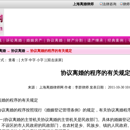
上海离婚律师
法律咨询
律师
规
|
诉讼离婚
|
婚姻房产
|
协议离婚
|
财产分割
|
遗产继承
|
经典案例
|
离婚
→
协议离婚
→ 协议离婚的程序的有关规定
式： 查看：[
大字
中字
小字
] [双击滚屏]
协议离婚的程序的有关规
来源： 上海离婚律师网 作者：李群律师 发表日期： 2011-10-30 10:02
离婚的程序的有关规定
离婚的程序按照现行《婚姻登记管理条例》的规定，有关协议离婚程序
)协议离婚的主管机关协议离婚的主管机关是民政部门。具体的婚姻登记
、不设区的市人民政府的民政部门，在农村是乡、民族乡、镇的人民政府