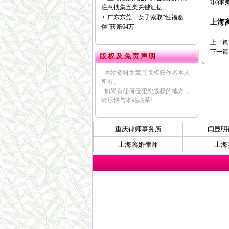
承律
注意搜集五类关键证据
广东东莞一女子索取“性福赔
上海
偿”获赔64万
上一篇
下一篇
版 权 及 免 责 声 明
本站资料文章其版权归作者本人
所有。
如果有任何侵犯您版权的地方，
请尽快与本站联系!
重庆律师事务所
闫显明
上海离婚律师
上海