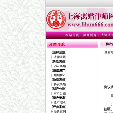
本站首页
|
律师简介
|
法律法
分 类 导 航
协议
查看方
【法律法规】
┝
法律法规
【诉讼离婚】
┝
诉讼离婚
【婚姻房产】
┝
婚姻房产
【协议离婚】
┝
协议离婚
协议
【财产分割】
┝
财产分割
协议
【遗产继承】
┝
遗产继承
(一
【经典案例】
辖区
┝
经典案例