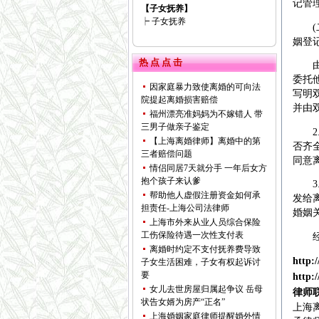
记管
【子女抚养】
┝
子女抚养
(二
姻登
热 点 点 击
由于
委托
因家庭暴力致使离婚的可向法
写明
院提起离婚损害赔偿
并由
福州漂亮准妈妈为不嫁错人 带
三男子做亲子鉴定
2.
【上海离婚律师】离婚中的第
否齐
三者赔偿问题
同意
情侣同居7天就分手 一年后女方
抱个孩子来认爹
3.
帮助他人虚假注册资金如何承
发给
担责任-上海公司法律师
婚姻
上海市外来从业人员综合保险
工伤保险待遇一次性支付表
经过
离婚时约定不支付抚养费导致
http:
子女生活困难，子女有权起诉讨
要
http:
女儿去世房屋归属起争议 岳母
律师
状告女婿为房产“正名”
上海
上海婚姻家庭律师提醒婚外情