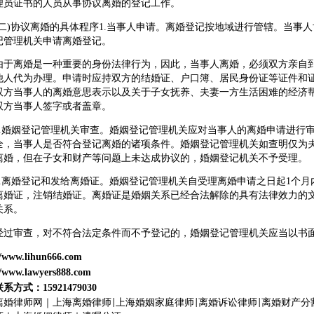
理员证书的人员从事协议离婚的登记工作。
)协议离婚的具体程序1.当事人申请。离婚登记按地域进行管辖。当事人
记管理机关申请离婚登记。
离婚是一种重要的身份法律行为，因此，当事人离婚，必须双方亲自到
他人代为办理。申请时应持双方的结婚证、户口簿、居民身份证等证件和
双方当事人的离婚意思表示以及关于子女抚养、夫妻一方生活困难的经济
双方当事人签字或者盖章。
婚姻登记管理机关审查。婚姻登记管理机关应对当事人的离婚申请进行审
全，当事人是否符合登记离婚的诸项条件。婚姻登记管理机关如查明仅为
离婚，但在子女和财产等问题上未达成协议的，婚姻登记机关不予受理。
离婚登记和发给离婚证。婚姻登记管理机关自受理离婚申请之日起1个月
离婚证，注销结婚证。离婚证是婚姻关系已经合法解除的具有法律效力的
关系。
审查，对不符合法定条件而不予登记的，婚姻登记管理机关应当以书面
//www.lihun666.com
//www.lawyers888.com
联系方式：
15921479030
离婚律师网
｜
上海离婚律师
上海婚姻家庭律师
离婚诉讼律师
离婚财产分
|
|
|