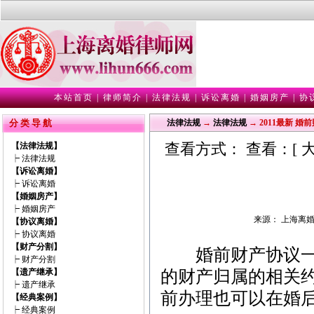
本站首页
|
律师简介
|
法律法规
|
诉讼离婚
|
婚姻房产
|
协
分 类 导 航
法律法规
→
法律法规
→ 2011最新 
查看方式： 查看：[
【法律法规】
┝
法律法规
【诉讼离婚】
┝
诉讼离婚
【婚姻房产】
┝
婚姻房产
来源： 上海离婚律师
【协议离婚】
┝
协议离婚
【财产分割】
婚前财产协议一般
┝
财产分割
【遗产继承】
的财产归属的相关
┝
遗产继承
前办理也可以在婚
【经典案例】
┝
经典案例