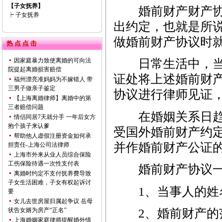
【子女抚养】
婚前财产财产协议
┝
子女抚养
出约定，也就是所
做婚前财产协议时
热 点 点 击
因家庭暴力致使离婚的可向法
日常生活中，当事
院提起离婚损害赔偿
证处将上述婚前财
福州漂亮准妈妈为不嫁错人 带
三男子做亲子鉴定
协议进行律师见证
【上海离婚律师】离婚中的第
三者赔偿问题
在婚姻关系日趋不
情侣同居7天就分手 一年后女方
抱个孩子来认爹
受国外婚前财产约
帮助他人虚假注册资金如何承
并作婚前财产公证
担责任-上海公司法律师
上海市外来从业人员综合保险
工伤保险待遇一次性支付表
婚前财产协议一
离婚时约定不支付抚养费导致
子女生活困难，子女有权起诉讨
1、当事人的姓名
要
女儿去世房屋归属起争议 岳母
状告女婿为房产“正名”
2、婚前财产的范
上海婚姻家庭律师提醒婚外情